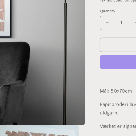
Tax included.
Shipp
Quantity
Decrease
quantity
for
Papirbroder
(D2301)
-
50x70cm
Mål: 50x70cm
Papirbroderi la
uldgarn.
Værket er signe