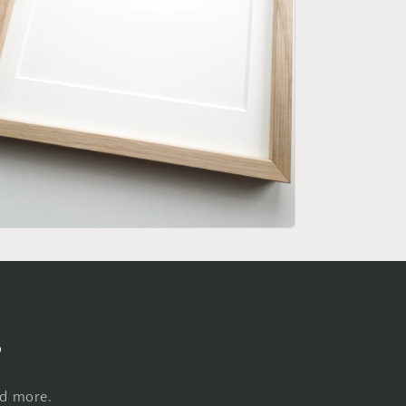
s
nd more.