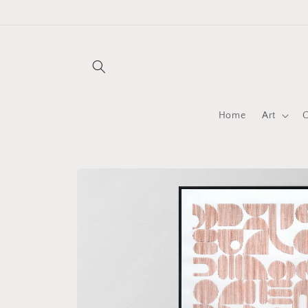
Skip to
content
Home
Art
C
Skip to
product
information