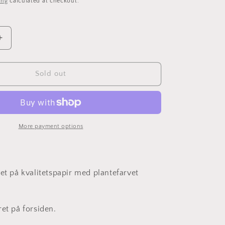
ing
calculated at checkout.
Increase
quantity
for
i
Papirbroderi
Sold out
(D2301)
-
50x70cm
More payment options
vet på kvalitetspapir med plantefarvet
ret på forsiden.