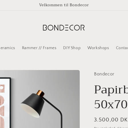
Velkommen til Bondecor
eramics
Rammer // Frames
DIY Shop
Workshops
Conta
Bondecor
Papirb
50x7
Regular
3.500,00 D
price