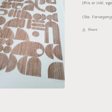
(Pris er inkl. 
Obs. Farvegengi
Share
a
l