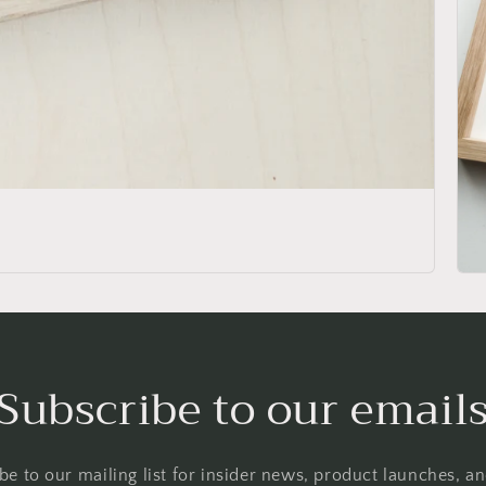
Subscribe to our email
be to our mailing list for insider news, product launches, a