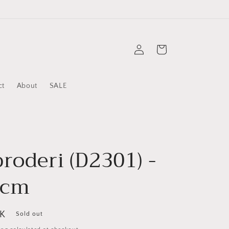
Log
Cart
in
ct
About
SALE
roderi (D2301) -
0cm
KK
Sold out