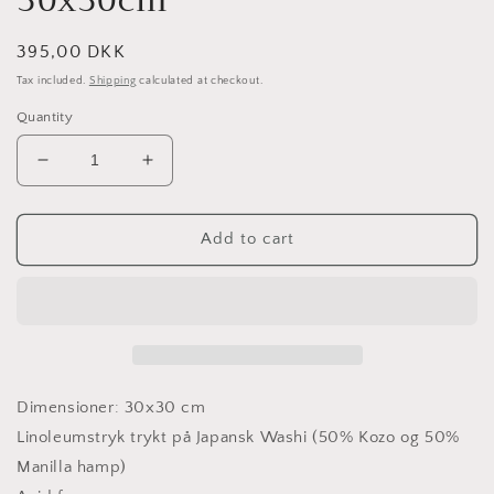
Regular
395,00 DKK
price
Tax included.
Shipping
calculated at checkout.
Quantity
Decrease
Increase
quantity
quantity
for
for
Flowers
Flowers
Add to cart
(Light
(Light
purple)
purple)
-
-
30x30cm
30x30cm
Dimensioner: 30x30 cm
Linoleumstryk trykt på Japansk Washi (50% Kozo og 50%
Manilla hamp)