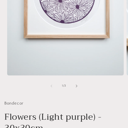
Open
media
1
of
1
/
3
in
i
modal
Bondecor
Flowers (Light purple) -
30x30cm