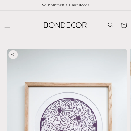
Skip to
Velkommen til Bondecor
content
Cart
Skip to
product
information